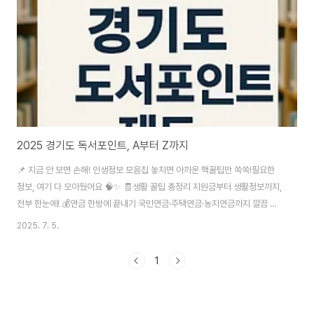
2025 경기도 독서포인트, A부터 Z까지
📌 지금 안 보면 손해! 인생정보 모음집 놓치면 아까운 핵꿀팁만 쏙쏙!필요한
정보, 여기 다 모아뒀어요 🧠✨ 🧾생활 꿀팁 총정리 지원금부터 생활정보까지,
전부 한눈에! 💰연금 한방에 끝내기 국민연금·주택연금·농지연금까지 깔끔 정
리! 🍎건강&식단 꿀팁 모음 몸이 먼저다! 건강정보 한곳에 싹 다 모았어요 💄
2025. 7. 5.
뷰티 인사이트 탐구 화장품, 트렌드, 뷰티 꿀팁! 나만 몰랐던 비밀✨ 🎉전국 축
제 캘린더 이번 주말 어디 갈지 고민된다면? 축제 정보 모아놨어요! 📋 목차📚
1
2025년, 책 읽는 경기도민을 위한 희소식!🤔 경기도 독서포인트, 정확히 뭔가
요?🙋‍♀️ 누가 얼마나 받을 ..