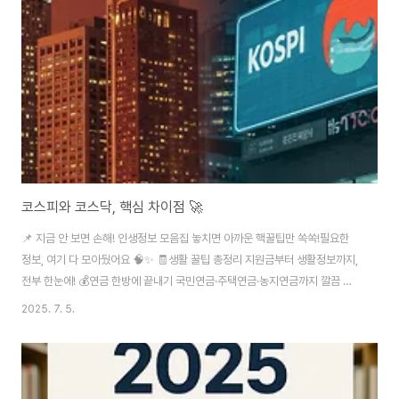
코스피와 코스닥, 핵심 차이점 🚀
📌 지금 안 보면 손해! 인생정보 모음집 놓치면 아까운 핵꿀팁만 쏙쏙!필요한
정보, 여기 다 모아뒀어요 🧠✨ 🧾생활 꿀팁 총정리 지원금부터 생활정보까지,
전부 한눈에! 💰연금 한방에 끝내기 국민연금·주택연금·농지연금까지 깔끔 정
리! 🍎건강&식단 꿀팁 모음 몸이 먼저다! 건강정보 한곳에 싹 다 모았어요 💄
2025. 7. 5.
뷰티 인사이트 탐구 화장품, 트렌드, 뷰티 꿀팁! 나만 몰랐던 비밀✨ 🎉전국 축
제 캘린더 이번 주말 어디 갈지 고민된다면? 축제 정보 모아놨어요! 📋 목차📊
코스피, 대한민국 대표 시장🌱 코스닥, 성장 기업의 등용문⚖️ 규모와 기업 유형
의 차이📝 상장 조건의 난이도 ..