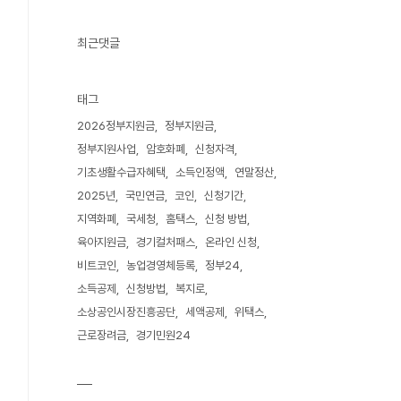
최근댓글
태그
2026정부지원금
정부지원금
정부지원사업
암호화폐
신청자격
기초생활수급자혜택
소득인정액
연말정산
2025년
국민연금
코인
신청기간
지역화폐
국세청
홈택스
신청 방법
육아지원금
경기컬처패스
온라인 신청
비트코인
농업경영체등록
정부24
소득공제
신청방법
복지로
소상공인시장진흥공단
세액공제
위택스
근로장려금
경기민원24