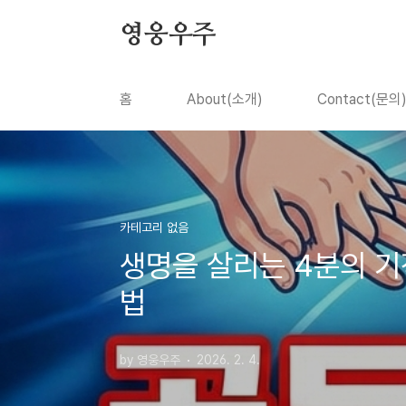
본문 바로가기
영웅우주
홈
About(소개)
Contact(문의
카테고리 없음
생명을 살리는 4분의 기적
법
by 영웅우주
2026. 2. 4.