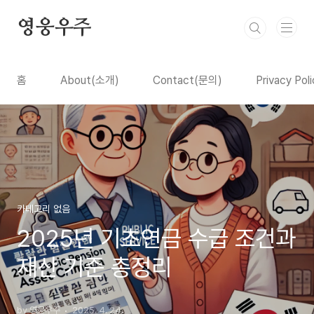
본문 바로가기
영웅우주
홈
About(소개)
Contact(문의)
Privacy P
카테고리 없음
2025년 기초연금 수급 조건과
재산 기준 총정리
by 영웅우주
2025. 4. 24.