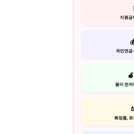
지원금부

국민연금·
🍎
몸이 먼저

화장품, 트