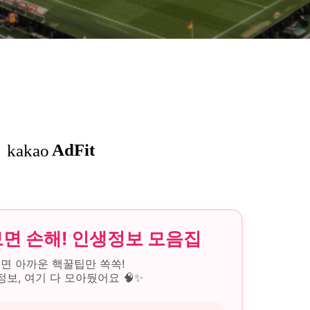
 보면 손해! 인생정보 모음집
면 아까운 핵꿀팁만 쏙쏙!
정보, 여기 다 모아뒀어요 🧠✨