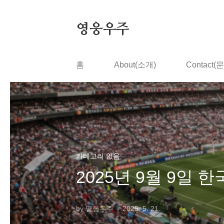
본문 바로가기
영웅우주
홈
About(소개)
Contact(
카테고리 없음
2025년 9월 9일 
by 영웅우주
2025. 5. 21.