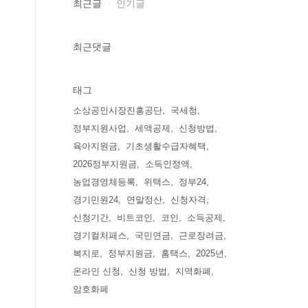
최근글
인기글
최근댓글
태그
소상공인시장진흥공단
국세청
정부지원사업
세액공제
신청방법
육아지원금
기초생활수급자혜택
2026정부지원금
소득인정액
농업경영체등록
위택스
정부24
경기민원24
연말정산
신청자격
신청기간
비트코인
코인
소득공제
경기컬처패스
국민연금
근로장려금
복지로
정부지원금
홈택스
2025년
온라인 신청
신청 방법
지역화폐
암호화폐